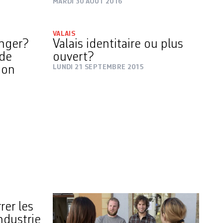
MARDI 30 AOÛT 2016
VALAIS
inger?
Valais identitaire ou plus
 de
ouvert?
ion
LUNDI 21 SEPTEMBRE 2015
rer les
ndustrie