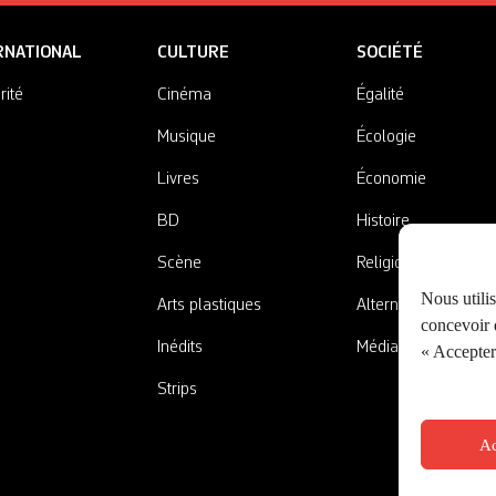
RNATIONAL
CULTURE
SOCIÉTÉ
rité
Cinéma
Égalité
Musique
Écologie
Livres
Économie
BD
Histoire
Scène
Religions
Nous utili
Arts plastiques
Alternatives
concevoir d
Inédits
Médias
« Accepter 
Strips
Ac