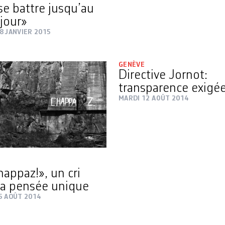
se battre jusqu’au
 jour»
8 JANVIER 2015
GENÈVE
Directive Jornot:
transparence exigé
MARDI 12 AOÛT 2014
happaz!», un cri
la pensée unique
5 AOÛT 2014