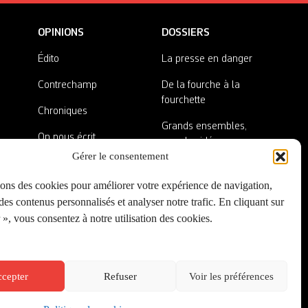
OPINIONS
DOSSIERS
Édito
La presse en danger
Contrechamp
De la fourche à la
fourchette
Chroniques
Grands ensembles,
On nous écrit
grandes idées
Gérer le consentement
Nos invité·es
Lieux abandonnés
sons des cookies pour améliorer votre expérience de navigation,
A côté de la plaque
es contenus personnalisés et analyser notre trafic. En cliquant sur
», vous consentez à notre utilisation des cookies.
cepter
Refuser
Voir les préférences