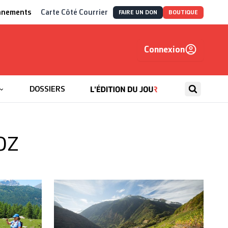
nnements
Carte Côté Courrier
FAIRE UN DON
BOUTIQUE
Connexion
, autrement
DOSSIERS
oz