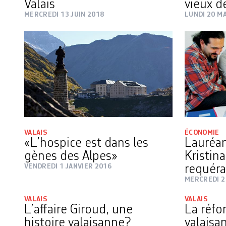
Valais
vieux d
MERCREDI 13 JUIN 2018
LUNDI 20 M
VALAIS
ÉCONOMIE
«L’hospice est dans les
Lauréan
gènes des Alpes»
Kristina
VENDREDI 1 JANVIER 2016
requéra
MERCREDI 2
VALAIS
VALAIS
L’affaire Giroud, une
La réfo
histoire valaisanne?
valaisa