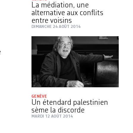
La médiation, une
alternative aux conflits
entre voisins
DIMANCHE 24 AOÛT 2014
e
GENÈVE
Un étendard palestinien
sème la discorde
MARDI 12 AOÛT 2014