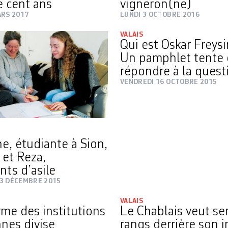
e cent ans
vigneron(ne)
ARS 2017
LUNDI 3 OCTOBRE 2016
VALAIS
Qui est Oskar Freys
Un pamphlet tente
répondre à la quest
VENDREDI 16 OCTOBRE 2015
e, étudiante à Sion,
 et Reza,
nts d’asile
3 DÉCEMBRE 2015
VALAIS
rme des institutions
Le Chablais veut ser
nnes divise
rangs derrière son i