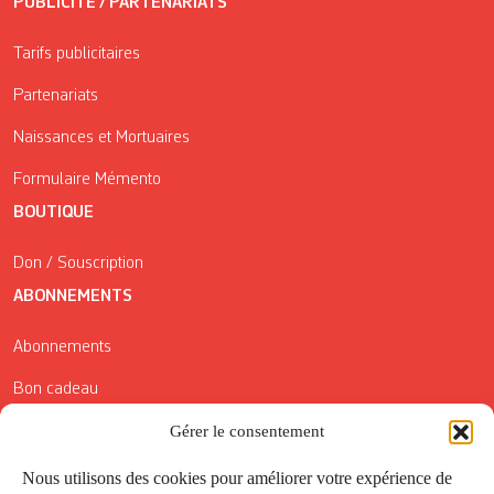
PUBLICITÉ / PARTENARIATS
Tarifs publicitaires
Partenariats
Naissances et Mortuaires
Formulaire Mémento
BOUTIQUE
Don / Souscription
ABONNEMENTS
Abonnements
Bon cadeau
Gérer le consentement
Conditions générales de vente
Réductions de la Carte Côté Courrier
Nous utilisons des cookies pour améliorer votre expérience de