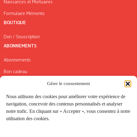
Naissances et Mortuaires
Formulaire Mémento
BOUTIQUE
Don / Souscription
ABONNEMENTS
Abonnements
Bon cadeau
Conditions générales de vente
Gérer le consentement
Réductions de la Carte Côté Courrier
Nous utilisons des cookies pour améliorer votre expérience de
navigation, concevoir des contenus personnalisés et analyser
Application
notre trafic. En cliquant sur « Accepter », vous consentez à notre
utilisation des cookies.
Suivez-nous