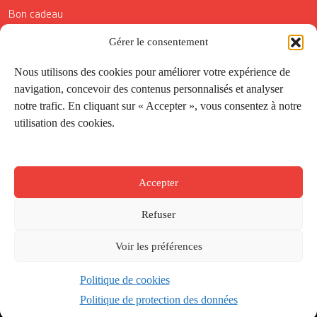
Bon cadeau
Conditions générales de vente
Gérer le consentement
Réductions de la Carte Côté Courrier
Nous utilisons des cookies pour améliorer votre expérience de
navigation, concevoir des contenus personnalisés et analyser
Application
notre trafic. En cliquant sur « Accepter », vous consentez à notre
utilisation des cookies.
Suivez-nous
Accepter
Refuser
Voir les préférences
Politique de cookies
Créé par
Onepixel
&
Wonderweb
&
EPIC
Politique de protection des données