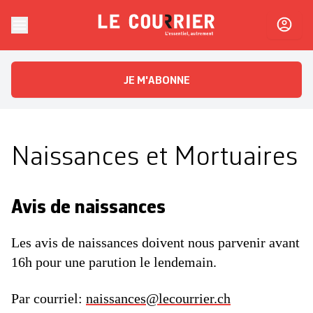
Skip to content
Le Courrier
L'essentiel, autrement
JE M'ABONNE
Naissances et Mortuaires
Avis de naissances
Les avis de naissances doivent nous parvenir avant
16h pour une parution le lendemain.
Par courriel:
naissances@lecourrier.ch