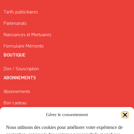
Tarifs publicitaires
Partenariats
Naissances et Mortuaires
Formulaire Mémento
BOUTIQUE
Don / Souscription
ABONNEMENTS
Abonnements
Bon cadeau
Gérer le consentement
Conditions générales de vente
Réductions de la Carte Côté Courrier
Nous utilisons des cookies pour améliorer votre expérience de