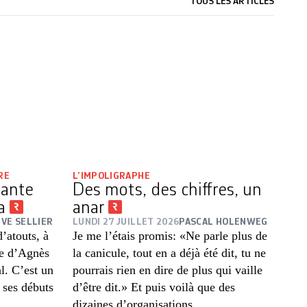
TOUS LES ARTICLES
RE
L’IMPOLIGRAPHE
sante
Des mots, des chiffres, un
ra
anar
VE SELLIER
LUNDI 27 JUILLET 2026
PASCAL HOLENWEG
’atouts, à
Je me l’étais promis: «Ne parle plus de
re d’Agnès
la canicule, tout en a déjà été dit, tu ne
al. C’est un
pourrais rien en dire de plus qui vaille
 ses débuts
d’être dit.» Et puis voilà que des
dizaines d’organisations, ...