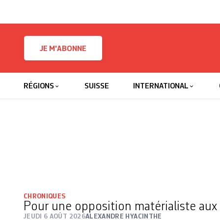
Skip to content
JE M'ABONNE
RÉGIONS
SUISSE
INTERNATIONAL
CHRONIQUES
Pour une opposition matérialiste au
JEUDI 6 AOÛT 2026
ALEXANDRE HYACINTHE