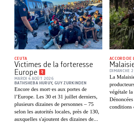
CEUTA
ACCORD DE 
Victimes de la forteresse
Malaisi
Europe
DIMANCHE 2
La Malaisie
MARDI 4 AOÛT 2026
BATHSHEBA HURUY
,
GUY ZURKINDEN
producteurs
Encore des mort·es aux portes de
végétale l
l’Europe. Les 30 et 31 juillet derniers,
Dénoncées à
plusieurs dizaines de personnes – 75
conditions 
selon les autorités locales, près de 130,
auxquelles s'ajoutent des dizaines de...