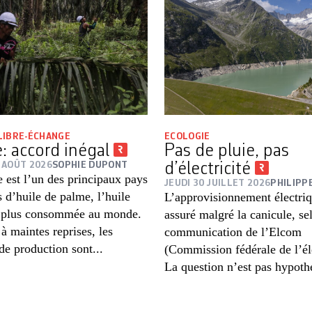
LIBRE-ÉCHANGE
ECOLOGIE
e: accord inégal
Pas de pluie, pas
 AOÛT 2026
SOPHIE DUPONT
d’électricité
 est l’un des principaux pays
JEUDI 30 JUILLET 2026
PHILIPP
 d’huile de palme, l’huile
L’approvisionnement électriq
a plus consommée au monde.
assuré malgré la canicule, se
 maintes reprises, les
communication de l’Elcom
de production sont...
(Commission fédérale de l’éle
La question n’est pas hypothé