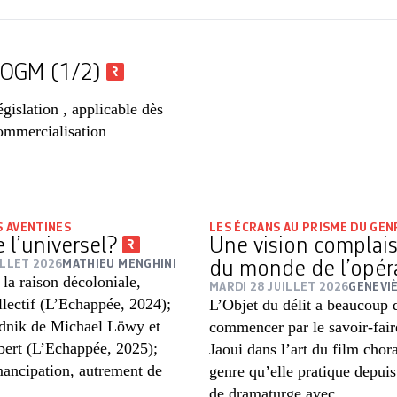
x OGM (1/2)
gislation , applicable dès
commercialisation
 AVENTINES
LES ÉCRANS AU PRISME DU GEN
e l’universel?
Une vision complai
ILLET 2026
MATHIEU MENGHINI
du monde de l’opé
 la raison décoloniale,
MARDI 28 JUILLET 2026
GENEVIÈ
lectif (L’Echappée, 2024);
L’Objet du délit a beaucoup d
dnik de Michael Löwy et
commencer par le savoir-fai
bert (L’Echappée, 2025);
Jaoui dans l’art du film chor
mancipation, autrement de
genre qu’elle pratique depuis
de dramaturge avec...