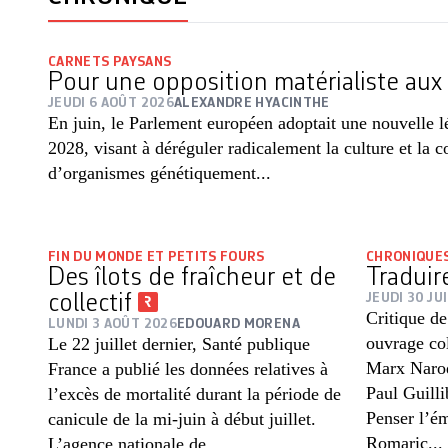
CARNETS PAYSANS
Pour une opposition matérialiste au
JEUDI 6 AOÛT 2026
ALEXANDRE HYACINTHE
En juin, le Parlement européen adoptait une nouvelle lé
2028, visant à déréguler radicalement la culture et la 
d’organismes génétiquement...
FIN DU MONDE ET PETITS FOURS
CHRONIQUES
Des îlots de fraîcheur et de
Traduir
collectif
JEUDI 30 JU
Critique de
LUNDI 3 AOÛT 2026
EDOUARD MORENA
ouvrage col
Le 22 juillet dernier, Santé publique
Marx Naro
France a publié les données relatives à
Paul Guilli
l’excès de mortalité durant la période de
Penser l’é
canicule de la mi-juin à début juillet.
Romaric...
L’agence nationale de...