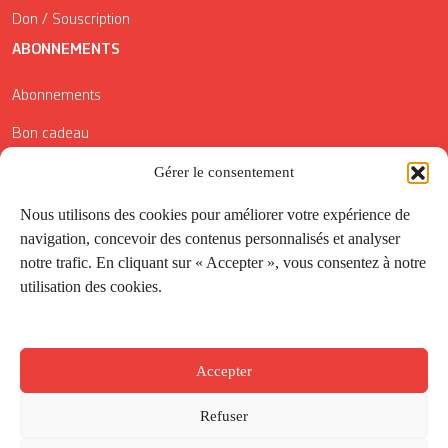
Don / Souscription
ABONNEMENTS
Abonnements
Bon cadeau
Gérer le consentement
Conditions générales de vente
Réductions de la Carte Côté Courrier
Nous utilisons des cookies pour améliorer votre expérience de
navigation, concevoir des contenus personnalisés et analyser
Application
notre trafic. En cliquant sur « Accepter », vous consentez à notre
utilisation des cookies.
Suivez-nous
Accepter
Refuser