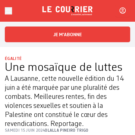
Skip to content
Le Courrier
L'essentiel, autrement
JE M'ABONNE
ÉGALITÉ
Une mosaïque de luttes
A Lausanne, cette nouvelle édition du 14
juin a été marquée par une pluralité des
combats. Meilleures rentes, fin des
violences sexuelles et soutien à la
Palestine ont constitué le cœur des
revendications. Reportage.
SAMEDI 15 JUIN 2024
OLALLA PINEIRO TRIGO