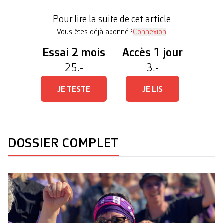
défilent du Parc Milan jusqu’au bord du lac où le
Pour lire la suite de cet article
feu du patriarcat illumine les quais […]
Vous êtes déjà abonné?
Connexion
Essai 2 mois
Accès 1 jour
25.-
3.-
JE TESTE
JE LIS
DOSSIER COMPLET