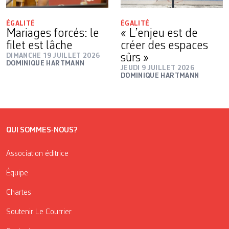
ÉGALITÉ
ÉGALITÉ
Mariages forcés: le
« L’enjeu est de
filet est lâche
créer des espaces
DIMANCHE 19 JUILLET 2026
sûrs »
DOMINIQUE HARTMANN
JEUDI 9 JUILLET 2026
DOMINIQUE HARTMANN
QUI SOMMES-NOUS?
Association éditrice
Équipe
Chartes
Soutenir Le Courrier