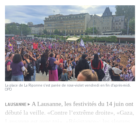
La place de La Riponne s'est parée de rose-violet vendredi en fin d'après-midi.
OPO
A Lausanne, les festivités du 14 juin ont
LAUSANNE
débuté la veille. «Contre l’extrême droite», «Gaza,
Lausanne est avec toi», «Résistance»: les slogans
rythmés par le son des tambours brisent le calme
de ce jeudi soir. Des centaines de personnes