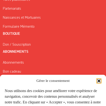
Partenariats
Naissances et Mortuaires
Formulaire Mémento
BOUTIQUE
Don / Souscription
ABONNEMENTS
Abonnements
Bon cadeau
Gérer le consentement
Conditions générales de vente
Réductions de la Carte Côté Courrier
Nous utilisons des cookies pour améliorer votre expérience de
navigation, concevoir des contenus personnalisés et analyser
Application
notre trafic. En cliquant sur « Accepter », vous consentez à notre