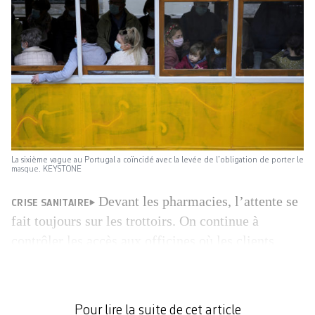
La sixième vague au Portugal a coïncidé avec la levée de l’obligation de porter le
masque. KEYSTONE
Devant les pharmacies, l’attente se
CRISE SANITAIRE
fait toujours sur les trottoirs. On continue à
contrôler les accès aux officines où les clients
viennent faire des tests Covid. «Je suis patraque et
il y a eu des cas autour de moi. Je préfère
vérifier», confie Miguel qui patiente devant une
Pour lire la suite de cet article