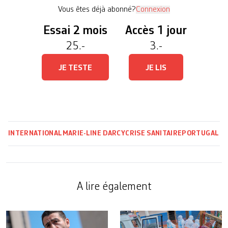
pharmacie à Graça, dans le centre de […]
Vous êtes déjà abonné?
Connexion
Essai 2 mois
Accès 1 jour
25.-
3.-
JE TESTE
JE LIS
INTERNATIONAL
MARIE-LINE DARCY
CRISE SANITAIRE
PORTUGAL
A lire également