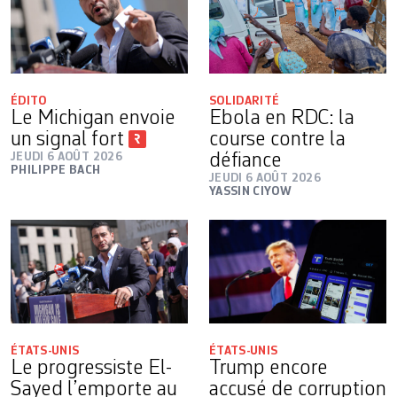
ÉDITO
SOLIDARITÉ
Le Michigan envoie
Ebola en RDC: la
un signal fort
course contre la
JEUDI 6 AOÛT 2026
défiance
PHILIPPE BACH
JEUDI 6 AOÛT 2026
YASSIN CIYOW
ÉTATS-UNIS
ÉTATS-UNIS
Le progressiste El-
Trump encore
Sayed l’emporte au
accusé de corruption