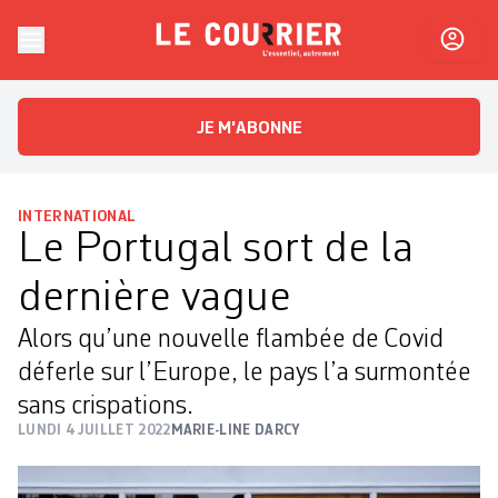
Skip to content
Le Courrier
L'essentiel, autrement
JE M'ABONNE
INTERNATIONAL
Le Portugal sort de la
dernière vague
Alors qu’une nouvelle flambée de Covid
déferle sur l’Europe, le pays l’a surmontée
sans crispations.
LUNDI 4 JUILLET 2022
MARIE-LINE DARCY