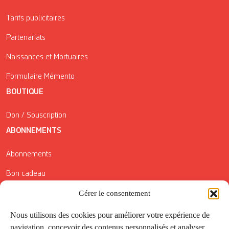
Tarifs publicitaires
Partenariats
Naissances et Mortuaires
Formulaire Mémento
BOUTIQUE
Don / Souscription
ABONNEMENTS
Abonnements
Bon cadeau
Conditions générales de vente
Gérer le consentement
Réductions de la Carte Côté Courrier
Nous utilisons des cookies pour améliorer votre expérience de
navigation, concevoir des contenus personnalisés et analyser