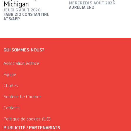
Michigan
MERCREDI 5 AOÛT 2026
AURÉLIA END
JEUDI 6 AOÛT 2026
FABRIZIO CONSTANTINI
,
ATS/AFP
QUI SOMMES-NOUS?
Association éditrice
Équipe
Chartes
Soutenir Le Courrier
Contacts
Politique de cookies (UE)
PUBLICITÉ / PARTENARIATS