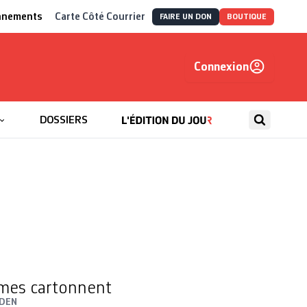
nnements
Carte Côté Courrier
FAIRE UN DON
BOUTIQUE
Connexion
, autrement
DOSSIERS
mes cartonnent
NDEN