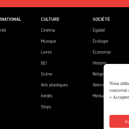
RNATIONAL
CULTURE
SOCIÉTÉ
rité
Cinéma
Égalité
Musique
Écologie
Livres
Économie
BD
Histoire
Scène
Religions
Nous utili
Arts plastiques
Alternatives
concevoir d
Inédits
Médias
« Accepter 
Strips
Ac