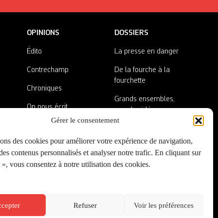
OPINIONS
DOSSIERS
Édito
La presse en danger
Contrechamp
De la fourche à la
fourchette
Chroniques
Grands ensembles,
On nous écrit
grandes idées
Gérer le consentement
Nos invité·es
Lieux abandonnés
sons des cookies pour améliorer votre expérience de navigation,
A côté de la plaque
es contenus personnalisés et analyser notre trafic. En cliquant sur
», vous consentez à notre utilisation des cookies.
cepter
Refuser
Voir les préférences