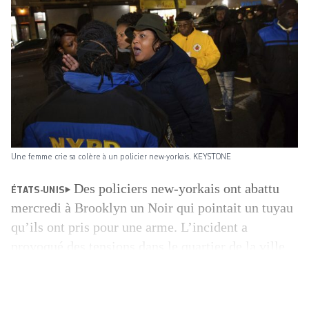
Une femme crie sa colère à un policier new-yorkais. KEYSTONE
Des policiers new-yorkais ont abattu
ÉTATS-UNIS
mercredi à Brooklyn un Noir qui pointait un tuyau
qu’ils ont pris pour une arme. L’incident a
provoqué des tensions dans le quartier de la ville
de la côte est des Etats-Unis sur fond de
controverse sur les violences policières. Un
responsable de la police a affirmé mercredi soir