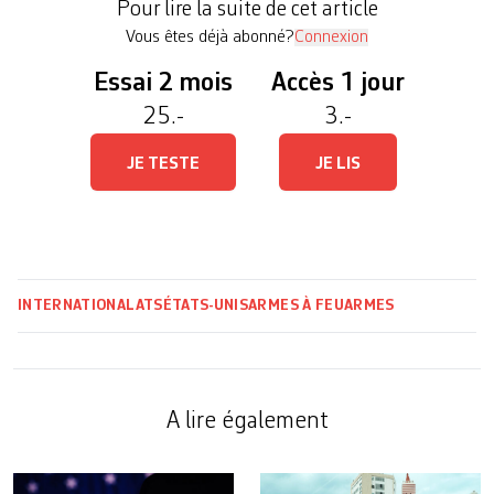
Pour lire la suite de cet article
lors […]
Vous êtes déjà abonné?
Connexion
Essai 2 mois
Accès 1 jour
25.-
3.-
JE TESTE
JE LIS
INTERNATIONAL
ATS
ÉTATS-UNIS
ARMES À FEU
ARMES
A lire également