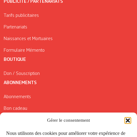
PUBLICITÉ / PARTENARIATS
Tarifs publicitaires
Partenariats
Naissances et Mortuaires
Formulaire Mémento
BOUTIQUE
Don / Souscription
ABONNEMENTS
Abonnements
Bon cadeau
Conditions générales de vente
Gérer le consentement
Réductions de la Carte Côté Courrier
Nous utilisons des cookies pour améliorer votre expérience de