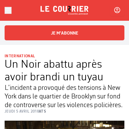
Skip to content
Le Courrier
L'essentiel, autrement
JE M'ABONNE
INTERNATIONAL
Un Noir abattu après
avoir brandi un tuyau
L’incident a provoqué des tensions à New
York dans le quartier de Brooklyn sur fond
de controverse sur les violences policières.
JEUDI 5 AVRIL 2018
ATS