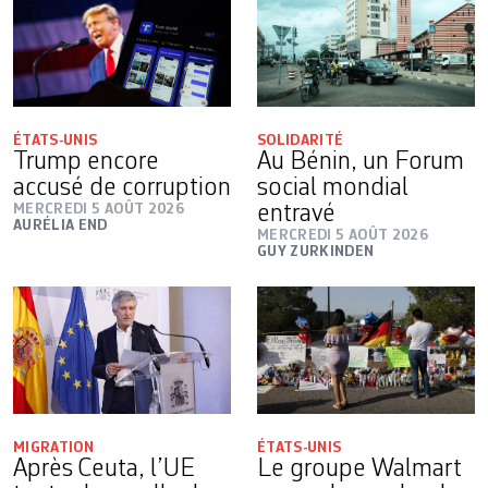
ÉTATS-UNIS
SOLIDARITÉ
Trump encore
Au Bénin, un Forum
accusé de corruption
social mondial
MERCREDI 5 AOÛT 2026
entravé
AURÉLIA END
MERCREDI 5 AOÛT 2026
GUY ZURKINDEN
MIGRATION
ÉTATS-UNIS
Après Ceuta, l’UE
Le groupe Walmart