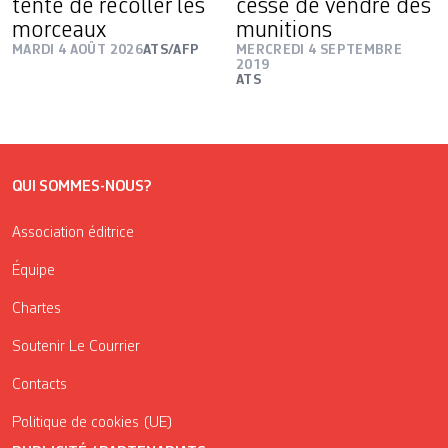
tente de recoller les
cesse de vendre des
morceaux
munitions
MARDI 4 AOÛT 2026
ATS/AFP
MERCREDI 4 SEPTEMBRE
2019
ATS
QUI SOMMES-NOUS?
Association éditrice
Équipe
Chartes
Soutenir Le Courrier
Contacts
Politique de cookies (UE)