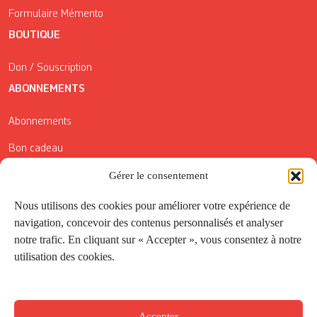
Formulaire Mémento
BOUTIQUE
Don / Souscription
ABONNEMENTS
Abonnements
Bon cadeau
Gérer le consentement
Conditions générales de vente
Réductions de la Carte Côté Courrier
Nous utilisons des cookies pour améliorer votre expérience de
navigation, concevoir des contenus personnalisés et analyser
Application
notre trafic. En cliquant sur « Accepter », vous consentez à notre
utilisation des cookies.
Suivez-nous
Accepter