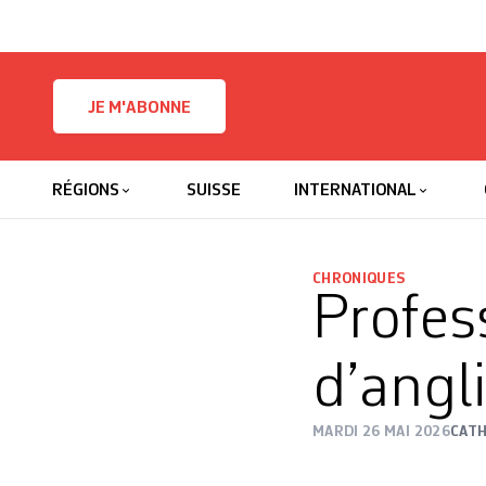
Skip to content
JE M'ABONNE
RÉGIONS
SUISSE
INTERNATIONAL
CHRONIQUES
Profes
d’angl
MARDI 26 MAI 2026
CAT