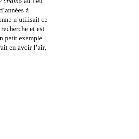
y chain»
au lieu
 d’années à
nne n’utilisait ce
 recherche et est
Un petit exemple
it en avoir l’air,