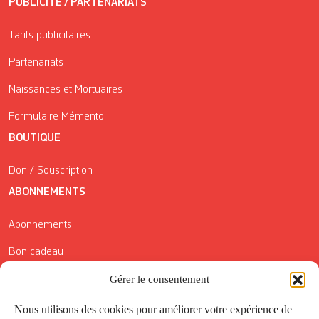
PUBLICITÉ / PARTENARIATS
Tarifs publicitaires
Partenariats
Naissances et Mortuaires
Formulaire Mémento
BOUTIQUE
Don / Souscription
ABONNEMENTS
Abonnements
Bon cadeau
Gérer le consentement
Conditions générales de vente
Réductions de la Carte Côté Courrier
Nous utilisons des cookies pour améliorer votre expérience de