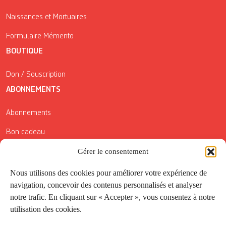
Naissances et Mortuaires
Formulaire Mémento
BOUTIQUE
Don / Souscription
ABONNEMENTS
Abonnements
Bon cadeau
Conditions générales de vente
Gérer le consentement
Réductions de la Carte Côté Courrier
Nous utilisons des cookies pour améliorer votre expérience de
navigation, concevoir des contenus personnalisés et analyser
Application
notre trafic. En cliquant sur « Accepter », vous consentez à notre
utilisation des cookies.