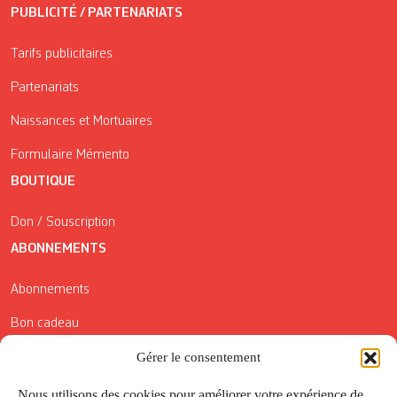
PUBLICITÉ / PARTENARIATS
Tarifs publicitaires
Partenariats
Naissances et Mortuaires
Formulaire Mémento
BOUTIQUE
Don / Souscription
ABONNEMENTS
Abonnements
Bon cadeau
Gérer le consentement
Conditions générales de vente
Réductions de la Carte Côté Courrier
Nous utilisons des cookies pour améliorer votre expérience de