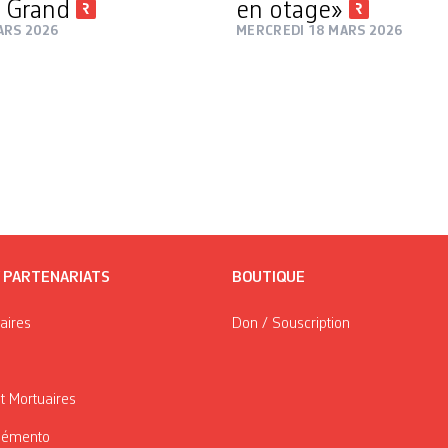
e Grand
en otage»
ARS 2026
MERCREDI 18 MARS 2026
/ PARTENARIATS
BOUTIQUE
taires
Don / Souscription
t Mortuaires
Mémento