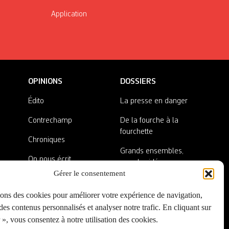
Application
OPINIONS
DOSSIERS
Édito
La presse en danger
Contrechamp
De la fourche à la
fourchette
Chroniques
Grands ensembles,
On nous écrit
grandes idées
Gérer le consentement
Nos invité·es
Lieux abandonnés
sons des cookies pour améliorer votre expérience de navigation,
A côté de la plaque
es contenus personnalisés et analyser notre trafic. En cliquant sur
», vous consentez à notre utilisation des cookies.