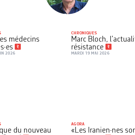
S
CHRONIQUES
des médecins
Marc Bloch, l’actuali
is·es
résistance
IN 2026
MARDI 19 MAI 2026
S
AGORA
ique du nouveau
«Les Iranien·nes son