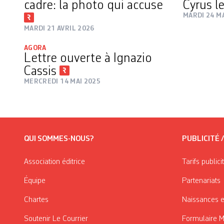
cadre: la photo qui accuse
Cyrus l
MARDI 24 M
MARDI 21 AVRIL 2026
AGORA
Lettre ouverte à Ignazio
Cassis
MERCREDI 14 MAI 2025
QUI SOMMES-NOUS?
PUBLICITÉ 
Association éditrice
Tarifs publici
Équipe
Partenariats
Chartes
Naissances e
Soutenir Le Courrier
Formulaire 