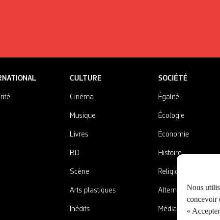
RNATIONAL
CULTURE
SOCIÉTÉ
rité
Cinéma
Égalité
Musique
Écologie
Livres
Économie
BD
Histoire
Scène
Religions
Nous utili
Arts plastiques
Alternatives
concevoir d
Inédits
Médias
« Accepter 