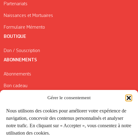
Partenariats
Naissances et Mortuaires
Formulaire Mémento
BOUTIQUE
Don / Souscription
ABONNEMENTS
Abonnements
Bon cadeau
Gérer le consentement
Conditions générales de vente
Réductions de la Carte Côté Courrier
Nous utilisons des cookies pour améliorer votre expérience de
navigation, concevoir des contenus personnalisés et analyser
Application
notre trafic. En cliquant sur « Accepter », vous consentez à notre
utilisation des cookies.