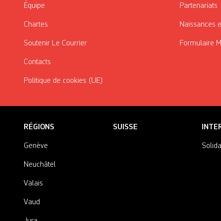
Équipe
Partenariats
Chartes
Naissances e
Soutenir Le Courrier
Formulaire 
Contacts
Politique de cookies (UE)
RÉGIONS
SUISSE
INTE
Genève
Solida
Neuchâtel
Valais
Vaud