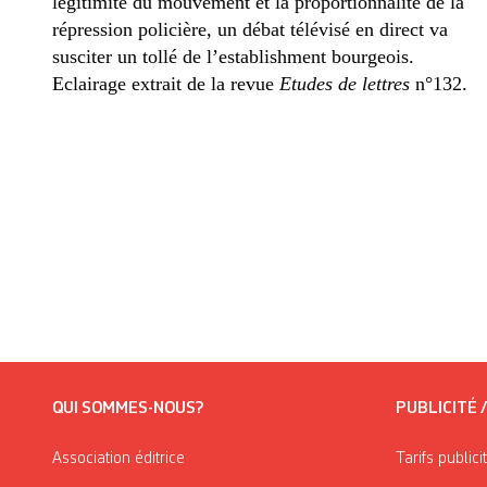
légitimité du mouvement et la proportionnalité de la
répression policière, un débat télévisé en direct va
susciter un tollé de l’establishment bourgeois.
Eclairage extrait de la revue
Etudes de lettres
n°132.
QUI SOMMES-NOUS?
PUBLICITÉ 
Association éditrice
Tarifs publici