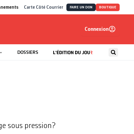
nnements
Carte Côté Courrier
FAIRE UN DON
BOUTIQUE
Connexion
, autrement
DOSSIERS
ge sous pression?