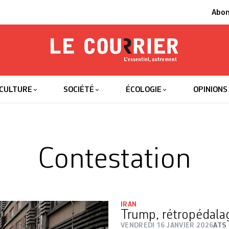
Abo
Le Courrier
L'essentiel
CULTURE
SOCIÉTÉ
ÉCOLOGIE
OPINIONS
Contestation
IRAN
Trump, rétropédala
VENDREDI 16 JANVIER 2026
ATS