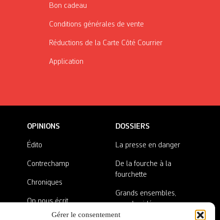
Bon cadeau
Conditions générales de vente
Réductions de la Carte Côté Courrier
Application
OPINIONS
DOSSIERS
Édito
La presse en danger
Contrechamp
De la fourche à la
fourchette
Chroniques
Grands ensembles,
On nous écrit
grandes idées
Gérer le consentement