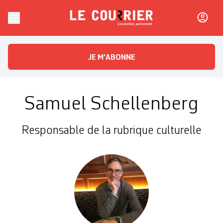
Skip to content
Le Courrier
L'essentiel, autrement
JE M'ABONNE
Samuel Schellenberg
Responsable de la rubrique culturelle