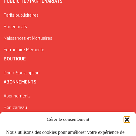
PUBLICITÉ / PARTENARIATS
Tarifs publicitaires
Partenariats
Naissances et Mortuaires
Formulaire Mémento
BOUTIQUE
Don / Souscription
ABONNEMENTS
Abonnements
Bon cadeau
Conditions générales de vente
Gérer le consentement
Réductions de la Carte Côté Courrier
Nous utilisons des cookies pour améliorer votre expérience de