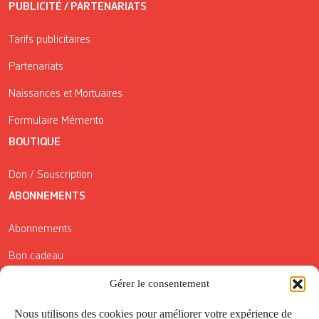
PUBLICITÉ / PARTENARIATS
Tarifs publicitaires
Partenariats
Naissances et Mortuaires
Formulaire Mémento
BOUTIQUE
Don / Souscription
ABONNEMENTS
Abonnements
Bon cadeau
Conditions générales de vente
Gérer le consentement
Réductions de la Carte Côté Courrier
Nous utilisons des cookies pour améliorer votre expérience de