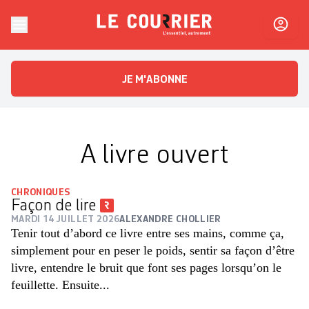
Skip to content
Le Courrier
L'essentiel, autrement
JE M'ABONNE
A livre ouvert
CHRONIQUES
Façon de lire
MARDI 14 JUILLET 2026
ALEXANDRE CHOLLIER
Tenir tout d’abord ce livre entre ses mains, comme ça,
simplement pour en peser le poids, sentir sa façon d’être
livre, entendre le bruit que font ses pages lorsqu’on le
feuillette. Ensuite...