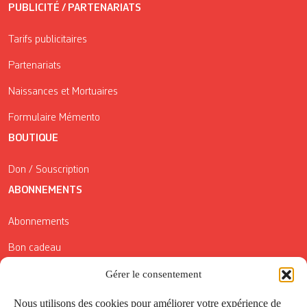
PUBLICITÉ / PARTENARIATS
Tarifs publicitaires
Partenariats
Naissances et Mortuaires
Formulaire Mémento
BOUTIQUE
Don / Souscription
ABONNEMENTS
Abonnements
Bon cadeau
Conditions générales de vente
Gérer le consentement
Réductions de la Carte Côté Courrier
Nous utilisons des cookies pour améliorer votre expérience de