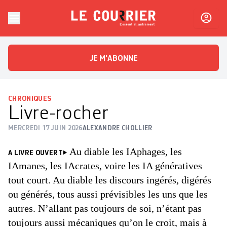
Skip to content
Le Courrier
L'essentiel, autrement
JE M'ABONNE
CHRONIQUES
Livre-rocher
MERCREDI 17 JUIN 2026
ALEXANDRE CHOLLIER
Au diable les IAphages, les
A LIVRE OUVERT
IAmanes, les IAcrates, voire les IA génératives
tout court. Au diable les discours ingérés, digérés
ou générés, tous aussi prévisibles les uns que les
autres. N’allant pas toujours de soi, n’étant pas
toujours aussi mécaniques qu’on le croit, mais à