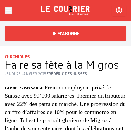
Skip to content
Le Courrier
L'essentiel, autrement
JE M'ABONNE
CHRONIQUES
Faire sa fête à la Migros
JEUDI 23 JANVIER 2025
FRÉDÉRIC DESHUSSES
Premier employeur privé de
CARNETS PAYSANS
Suisse avec 99’000 salarié·es. Premier distributeur
avec 22% des parts du marché. Une progression du
chiffre d’affaires de 10% pour le commerce en
ligne. Tel est le portrait glorieux de Migros à
l’aube de son centenaire, dont les célébrations ont