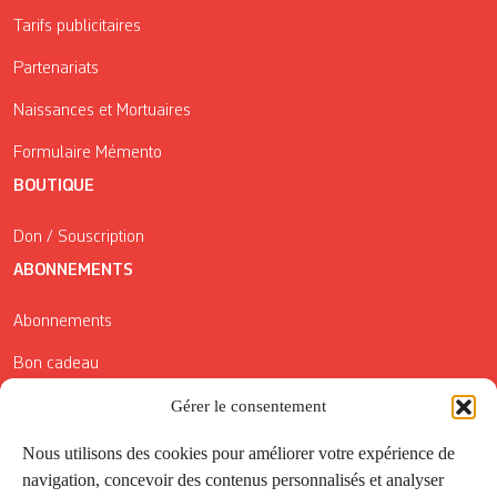
Tarifs publicitaires
Partenariats
Naissances et Mortuaires
Formulaire Mémento
BOUTIQUE
Don / Souscription
ABONNEMENTS
Abonnements
Bon cadeau
Gérer le consentement
Conditions générales de vente
Réductions de la Carte Côté Courrier
Nous utilisons des cookies pour améliorer votre expérience de
navigation, concevoir des contenus personnalisés et analyser
Application