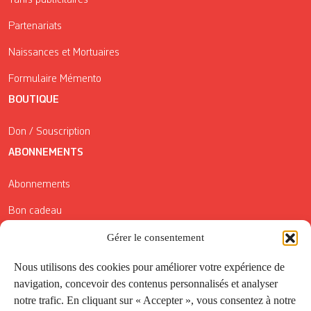
Tarifs publicitaires
Partenariats
Naissances et Mortuaires
Formulaire Mémento
BOUTIQUE
Don / Souscription
ABONNEMENTS
Abonnements
Bon cadeau
Gérer le consentement
Conditions générales de vente
Réductions de la Carte Côté Courrier
Nous utilisons des cookies pour améliorer votre expérience de
navigation, concevoir des contenus personnalisés et analyser
Application
notre trafic. En cliquant sur « Accepter », vous consentez à notre