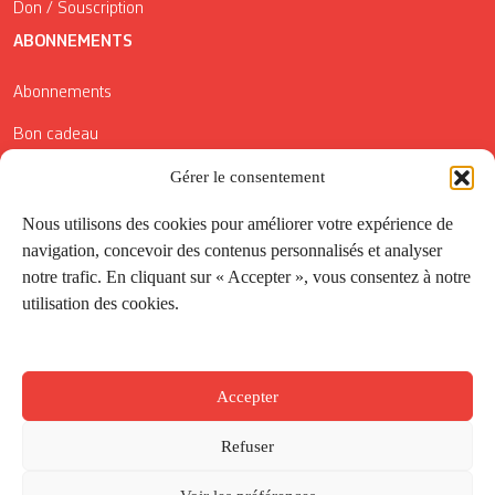
Don / Souscription
ABONNEMENTS
Abonnements
Bon cadeau
Conditions générales de vente
Gérer le consentement
Réductions de la Carte Côté Courrier
Nous utilisons des cookies pour améliorer votre expérience de
navigation, concevoir des contenus personnalisés et analyser
Application
notre trafic. En cliquant sur « Accepter », vous consentez à notre
utilisation des cookies.
Suivez-nous
Accepter
Refuser