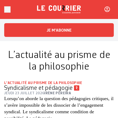
Skip to content
Le Courrier
L'essentiel, autrement
JE M'ABONNE
L’actualité au prisme de
la philosophie
L'ACTUALITÉ AU PRISME DE LA PHILOSOPHIE
Syndicalisme et pédagogie
JEUDI 23 JUILLET 2026
IRÈNE PEREIRA
Lorsqu’on aborde la question des pédagogies critiques, il
s’avère impossible de les dissocier de l’engagement
syndical. Le syndicalisme comme condition de