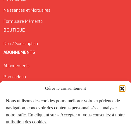
Naissances et Mortuaires
Formulaire Mémento
BOUTIQUE
Don / Souscription
ABONNEMENTS
Abonnements
Bon cadeau
Conditions générales de vente
Gérer le consentement
Réductions de la Carte Côté Courrier
Nous utilisons des cookies pour améliorer votre expérience de
navigation, concevoir des contenus personnalisés et analyser
Application
notre trafic. En cliquant sur « Accepter », vous consentez à notre
utilisation des cookies.