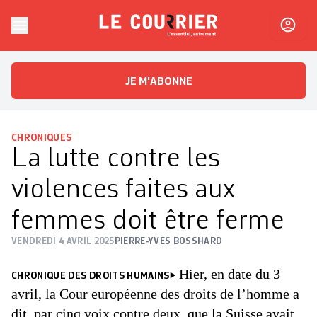
Skip to content
Le Courrier
L'essentiel, autrement
JE M'ABONNE
CHRONIQUES
La lutte contre les
violences faites aux
femmes doit être ferme
VENDREDI 4 AVRIL 2025
PIERRE-YVES BOSSHARD
Hier, en date du 3
CHRONIQUE DES DROITS HUMAINS
avril, la Cour européenne des droits de l’homme a
dit, par cinq voix contre deux, que la Suisse avait