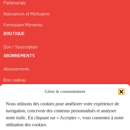
Partenariats
Naissances et Mortuaires
Formulaire Mémento
BOUTIQUE
Don / Souscription
ABONNEMENTS
Abonnements
Bon cadeau
Conditions générales de vente
Gérer le consentement
Réductions de la Carte Côté Courrier
Nous utilisons des cookies pour améliorer votre expérience de
navigation, concevoir des contenus personnalisés et analyser
Application
notre trafic. En cliquant sur « Accepter », vous consentez à notre
utilisation des cookies.