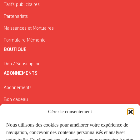
Tarifs publicitaires
Partenariats
Naissances et Mortuaires
Formulaire Mémento
BOUTIQUE
Don / Souscription
ABONNEMENTS
Abonnements
Bon cadeau
Gérer le consentement
Conditions générales de vente
Réductions de la Carte Côté Courrier
Nous utilisons des cookies pour améliorer votre expérience de
navigation, concevoir des contenus personnalisés et analyser
Application
notre trafic. En cliquant sur « Accepter », vous consentez à notre