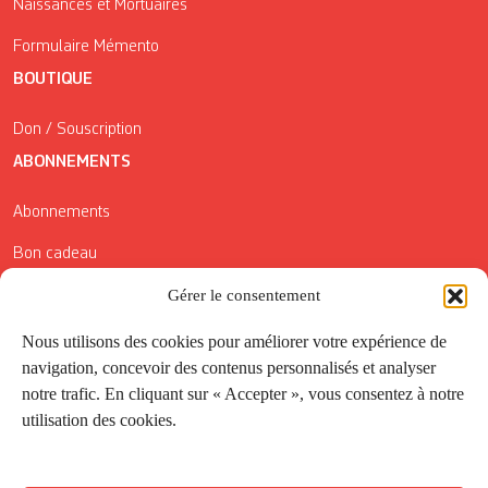
Naissances et Mortuaires
Formulaire Mémento
BOUTIQUE
Don / Souscription
ABONNEMENTS
Abonnements
Bon cadeau
Conditions générales de vente
Gérer le consentement
Réductions de la Carte Côté Courrier
Nous utilisons des cookies pour améliorer votre expérience de
navigation, concevoir des contenus personnalisés et analyser
Application
notre trafic. En cliquant sur « Accepter », vous consentez à notre
utilisation des cookies.
Suivez-nous