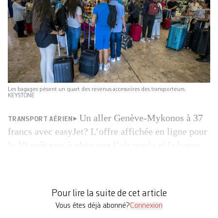
Les bagages pèsent un quart des revenus accessoires des transporteurs.
KEYSTONE
Un aller Genève-Mykonos à 37
TRANSPORT AÉRIEN
francs avec easyJet? L’offre affichée en ligne pour
le 19 août sent à plein nez l’air marin et la bonne
affaire. Quoique à renifler d’un peu plus près, les
conditions à ce tarif sont restrictives: il faut
accepter un siège attribué d’office et se contenter
Pour lire la suite de cet article
d’un bagage à main gratuit […]
Vous êtes déjà abonné?
Connexion