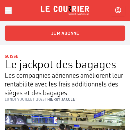
Skip to content
Le Courrier
L'essentiel, autrement
JE M'ABONNE
SUISSE
Le jackpot des bagages
Les compagnies aériennes améliorent leur
rentabilité avec les frais additionnels des
sièges et des bagages.
LUNDI 7 JUILLET 2025
THIERRY JACOLET