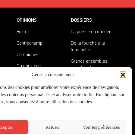
OPINIONS
DOSSIERS
Édito
La presse en danger
Contrechamp
De la fourche à la
fourchette
Chroniques
Grands ensembles,
On nous écrit
grandes idées
Gérer le consentement
Nos invité·es
Lieux abandonnés
sons des cookies pour améliorer votre expérience de navigation,
A côté de la plaque
es contenus personnalisés et analyser notre trafic. En cliquant sur
», vous consentez à notre utilisation des cookies.
cepter
Refuser
Voir les préférences