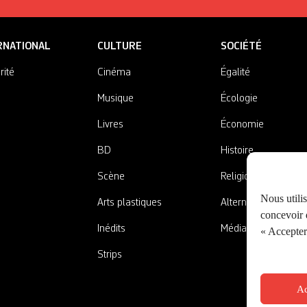
RNATIONAL
CULTURE
SOCIÉTÉ
rité
Cinéma
Égalité
Musique
Écologie
Livres
Économie
BD
Histoire
Scène
Religions
Nous utili
Arts plastiques
Alternatives
concevoir d
Inédits
Médias
« Accepter 
Strips
Ac