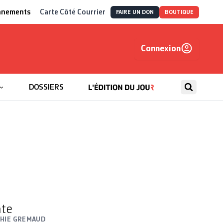
nnements
Carte Côté Courrier
FAIRE UN DON
BOUTIQUE
Connexion
, autrement
DOSSIERS
nte
HIE GREMAUD