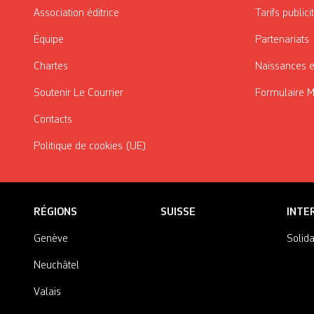
Association éditrice
Tarifs publici
Équipe
Partenariats
Chartes
Naissances e
Soutenir Le Courrier
Formulaire 
Contacts
Politique de cookies (UE)
RÉGIONS
SUISSE
INTE
Genève
Solida
Neuchâtel
Valais