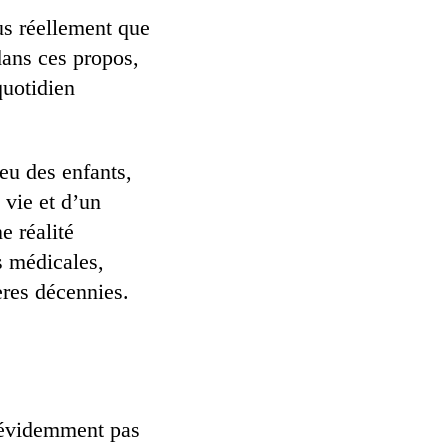
us réellement que
dans ces propos,
quotidien
eu des enfants,
 vie et d’un
e réalité
s médicales,
ères décennies.
 évidemment pas