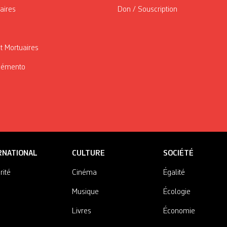
taires
Don / Souscription
t Mortuaires
Mémento
RNATIONAL
CULTURE
SOCIÉTÉ
rité
Cinéma
Égalité
Musique
Écologie
Livres
Économie