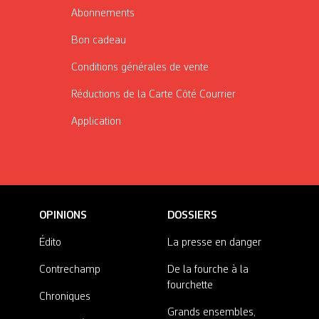
Abonnements
Bon cadeau
Conditions générales de vente
Réductions de la Carte Côté Courrier
Application
OPINIONS
DOSSIERS
Édito
La presse en danger
Contrechamp
De la fourche à la
fourchette
Chroniques
Grands ensembles,