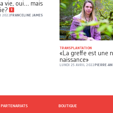
la vie, oui… mais
vie?
I 2022
FRANCELINE JAMES
TRANSPLANTATION
«La greffe est une 
naissance»
LUNDI 25 AVRIL 2022
PIERRE-AN
/ PARTENARIATS
BOUTIQUE