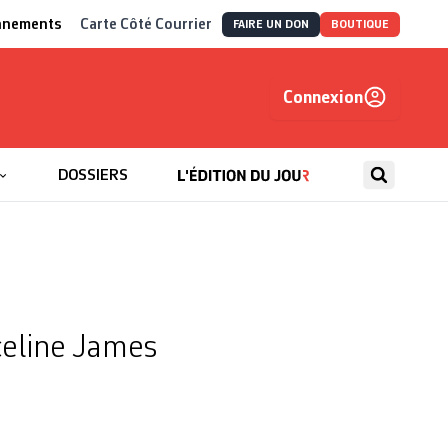
nnements
Carte Côté Courrier
FAIRE UN DON
BOUTIQUE
Connexion
, autrement
DOSSIERS
celine James