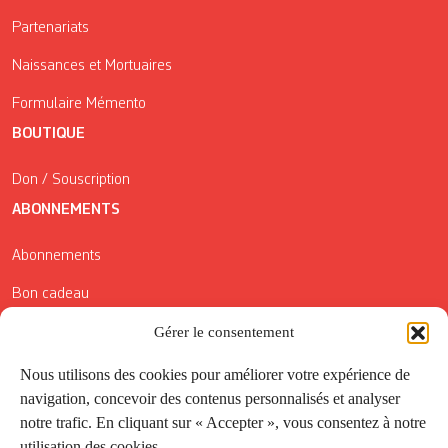
Partenariats
Naissances et Mortuaires
Formulaire Mémento
BOUTIQUE
Don / Souscription
ABONNEMENTS
Abonnements
Bon cadeau
Conditions générales de vente
Gérer le consentement
Réductions de la Carte Côté Courrier
Nous utilisons des cookies pour améliorer votre expérience de
navigation, concevoir des contenus personnalisés et analyser
Application
notre trafic. En cliquant sur « Accepter », vous consentez à notre
utilisation des cookies.