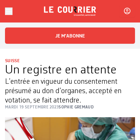
Skip to content
Le Courrier
L'essentiel, autrement
JE M'ABONNE
SUISSE
Un registre en attente
L’entrée en vigueur du consentement
présumé au don d’organes, accepté en
votation, se fait attendre.
MARDI 19 SEPTEMBRE 2023
SOPHIE GREMAUD