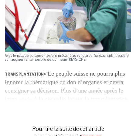
Avec le passage au consentement présumé au sens large, Swisstransplant espère
voir augmenter le nombre de donneurs. KEYSTONE
Le peuple suisse ne pourra plus
TRANSPLANTATION
ignorer la thématique du don d’organes et devra
consigner sa décision. Plus d’une année après le
large «oui» à la nouvelle loi sur la transplantation,
Swisstransplant a fait le point face aux médias.
Présents dans la salle, des parlementaires de la
droite à la gauche ont demandé une introduction
Pour lire la suite de cet article
[…]