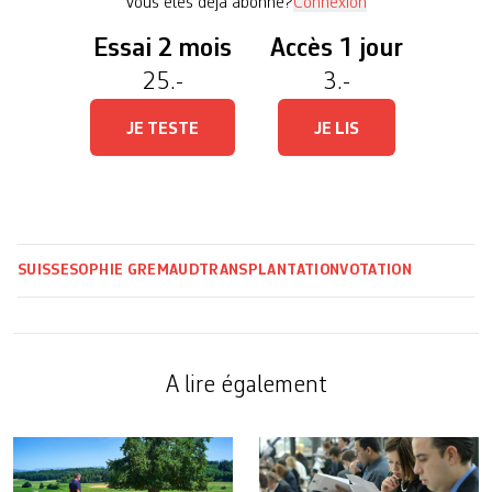
Vous êtes déjà abonné?
Connexion
Essai 2 mois
Accès 1 jour
25.-
3.-
JE TESTE
JE LIS
SUISSE
SOPHIE GREMAUD
TRANSPLANTATION
VOTATION
A lire également