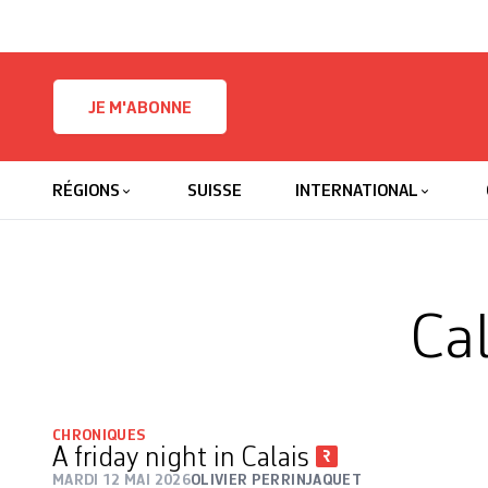
Skip to content
JE M'ABONNE
RÉGIONS
SUISSE
INTERNATIONAL
Ca
CHRONIQUES
A friday night in Calais
MARDI 12 MAI 2026
OLIVIER PERRINJAQUET