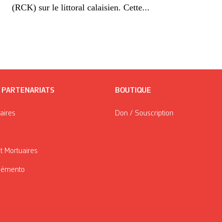
(RCK) sur le littoral calaisien. Cette...
/ PARTENARIATS
BOUTIQUE
taires
Don / Souscription
t Mortuaires
Mémento