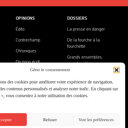
OPINIONS
DOSSIERS
Édito
La presse en danger
Contrechamp
De la fourche à la
fourchette
Chroniques
Grands ensembles,
On nous écrit
grandes idées
Gérer le consentement
Nos invité·es
Lieux abandonnés
sons des cookies pour améliorer votre expérience de navigation,
A côté de la plaque
es contenus personnalisés et analyser notre trafic. En cliquant sur
», vous consentez à notre utilisation des cookies.
cepter
Refuser
Voir les préférences