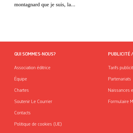
montagnard que je suis, la...
QUI SOMMES-NOUS?
PUBLICITÉ 
Association éditrice
Tarifs publici
Équipe
Partenariats
Chartes
Naissances e
Soutenir Le Courrier
Formulaire 
Contacts
Politique de cookies (UE)