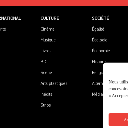
RNATIONAL
CULTURE
SOCIÉTÉ
rité
Cinéma
Égalité
Musique
Écologie
Livres
Économie
BD
Histoire
Scène
Religions
Nous utili
Arts plastiques
Alternatives
concevoir d
Inédits
Médias
« Accepter 
Strips
Ac