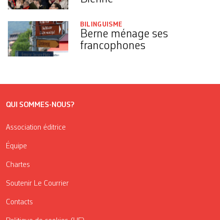
BILINGUISME
Berne ménage ses
francophones
QUI SOMMES-NOUS?
Association éditrice
Équipe
Chartes
Soutenir Le Courrier
Contacts