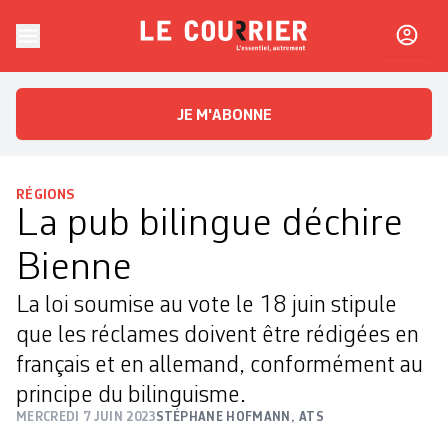
Skip to content
Le Courrier
L'essentiel, autrement
JE M'ABONNE
RÉGIONS
La pub bilingue déchire
Bienne
La loi soumise au vote le 18 juin stipule
que les réclames doivent être rédigées en
français et en allemand, conformément au
principe du bilinguisme.
MERCREDI 7 JUIN 2023
STÉPHANE HOFMANN
,
ATS