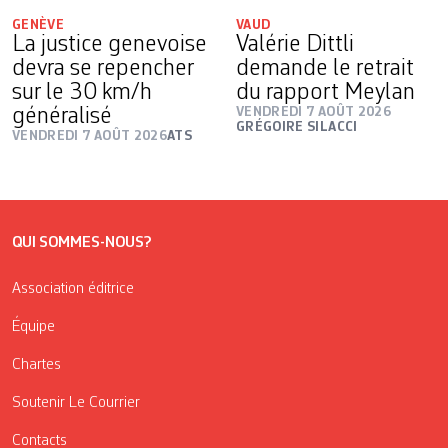
GENÈVE
VAUD
La justice genevoise
Valérie Dittli
devra se repencher
demande le retrait
sur le 30 km/h
du rapport Meylan
généralisé
VENDREDI 7 AOÛT 2026
GRÉGOIRE SILACCI
VENDREDI 7 AOÛT 2026
ATS
QUI SOMMES-NOUS?
Association éditrice
Équipe
Chartes
Soutenir Le Courrier
Contacts