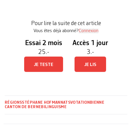
controversée stipule que «toutes les réclames
doivent être conçues dans les deux langues
officielles conformément au principe du
Pour lire la suite de cet article
bilinguisme […]
Vous êtes déjà abonné?
Connexion
Essai 2 mois
Accès 1 jour
25.-
3.-
JE TESTE
JE LIS
RÉGIONS
STÉPHANE HOFMANN
ATS
VOTATION
BIENNE
CANTON DE BERNE
BILINGUISME