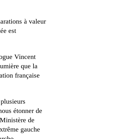
arations à valeur
ée est
ogue Vincent
lumière que la
ation française
 plusieurs
nous étonner de
 Ministère de
’extrême gauche
archo-