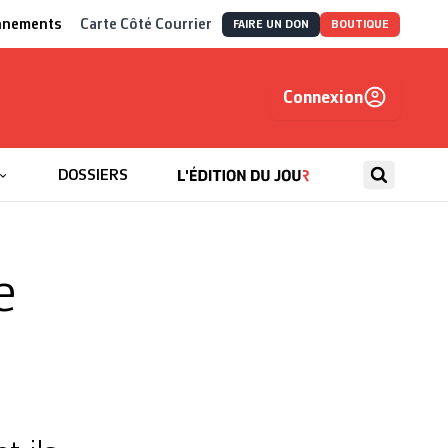
nnements
Carte Côté Courrier
FAIRE UN DON
BOUTIQUE
Connexion
, autrement
DOSSIERS
e