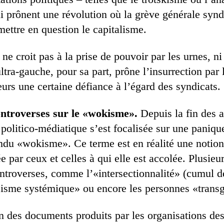
i prônent une révolution où la grève générale synd
ettre en question le capitalisme.
e croit pas à la prise de pouvoir par les urnes, n
ltra-gauche, pour sa part, prône l’insurrection par 
eurs une certaine défiance à l’égard des syndicats.
ntroverses sur le «wokisme».
Depuis la fin des 
 politico-médiatique s’est focalisée sur une paniq
endu «wokisme». Ce terme est en réalité une notio
 par ceux et celles à qui elle est accolée. Plusieu
controverses, comme l’«intersectionnalité» (cumul d
acisme systémique» ou encore les personnes «trans
n des documents produits par les organisations de