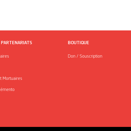
/ PARTENARIATS
BOUTIQUE
taires
Don / Souscription
t Mortuaires
Mémento