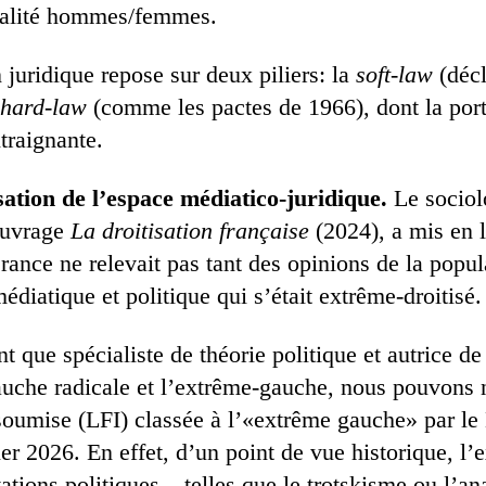
galité hommes/femmes.
 juridique repose sur deux piliers: la
soft-law
(décl
hard-law
(comme les pactes de 1966), dont la port
traignante.
ation de l’espace médiatico-juridique.
Le sociol
ouvrage
La droitisation française
(2024), a mis en 
rance ne relevait pas tant des opinions de la popul
diatique et politique qui s’était extrême-droitisé.
nt que spécialiste de théorie politique et autrice de
auche radicale et l’extrême-gauche, nous pouvons 
soumise (LFI) classée à l’«extrême gauche» par le
rier 2026. En effet, d’un point de vue historique, l
ations politiques – telles que le trotskisme ou l’an