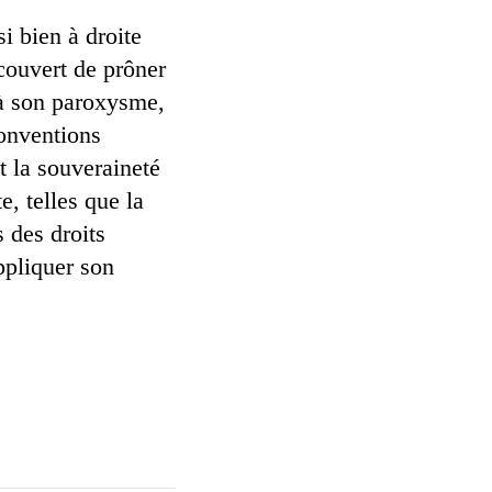
i bien à droite
 couvert de prôner
é à son paroxysme,
onventions
t la souveraineté
e, telles que la
 des droits
appliquer son