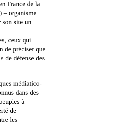
en France de la
) – organisme
 son site un
e
es, ceux qui
n de préciser que
ls de défense des
iques médiatico-
connus dans des
 peuples à
erté de
tre les