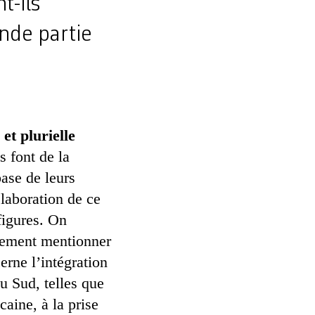
t-ils
nde partie
et plurielle
 font de la
ase de leurs
élaboration de ce
figures. On
alement mentionner
erne l’intégration
u Sud, telles que
ine, à la prise