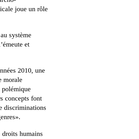
icale joue un rôle
i au système
l’émeute et
années 2010, une
ue morale
n polémique
rs concepts font
e discriminations
genres».
s droits humains