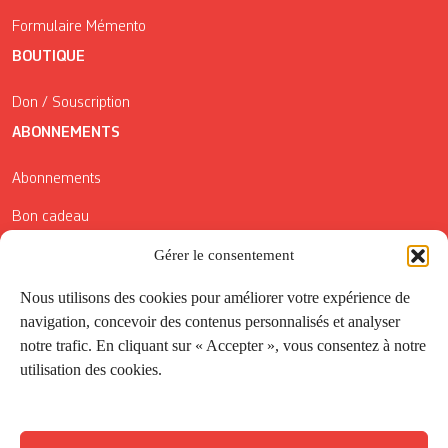
Formulaire Mémento
BOUTIQUE
Don / Souscription
ABONNEMENTS
Abonnements
Bon cadeau
Gérer le consentement
Conditions générales de vente
Réductions de la Carte Côté Courrier
Nous utilisons des cookies pour améliorer votre expérience de
navigation, concevoir des contenus personnalisés et analyser
Application
notre trafic. En cliquant sur « Accepter », vous consentez à notre
utilisation des cookies.
Suivez-nous