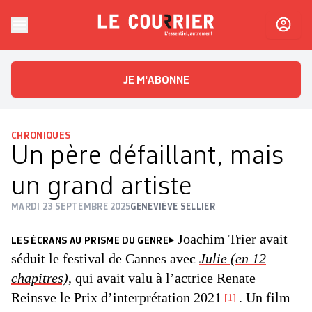
Skip to content
Le Courrier
L'essentiel, autrement
JE M'ABONNE
CHRONIQUES
Un père défaillant, mais
un grand artiste
MARDI 23 SEPTEMBRE 2025
GENEVIÈVE SELLIER
Joachim Trier avait
LES ÉCRANS AU PRISME DU GENRE
séduit le festival de Cannes avec
Julie (en 12
chapitres)
, qui avait valu à l’actrice Renate
Reinsve le Prix d’interprétation 2021
. Un film
1