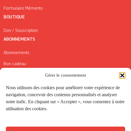
Formulaire Mémento
BOUTIQUE
Don / Souscription
ABONNEMENTS
Abonnements
Bon cadeau
Conditions générales de vente
Gérer le consentement
Réductions de la Carte Côté Courrier
Nous utilisons des cookies pour améliorer votre expérience de
navigation, concevoir des contenus personnalisés et analyser
Application
notre trafic. En cliquant sur « Accepter », vous consentez à notre
utilisation des cookies.
Suivez-nous