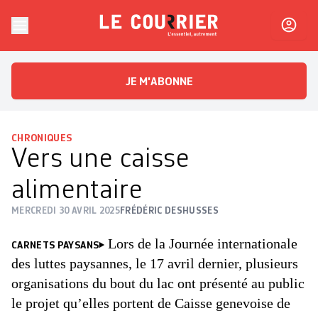
Skip to content
Le Courrier
L'essentiel, autrement
JE M'ABONNE
CHRONIQUES
Vers une caisse
alimentaire
MERCREDI 30 AVRIL 2025
FRÉDÉRIC DESHUSSES
Lors de la Journée internationale
CARNETS PAYSANS
des luttes paysannes, le 17 avril dernier, plusieurs
organisations du bout du lac ont présenté au public
le projet qu’elles portent de Caisse genevoise de