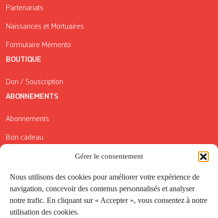
Partenariats
Naissances et Mortuaires
Formulaire Mémento
BOUTIQUE
Don / Souscription
ABONNEMENTS
Abonnements
Bon cadeau
Gérer le consentement
Conditions générales de vente
Réductions de la Carte Côté Courrier
Nous utilisons des cookies pour améliorer votre expérience de
navigation, concevoir des contenus personnalisés et analyser
Application
notre trafic. En cliquant sur « Accepter », vous consentez à notre
utilisation des cookies.