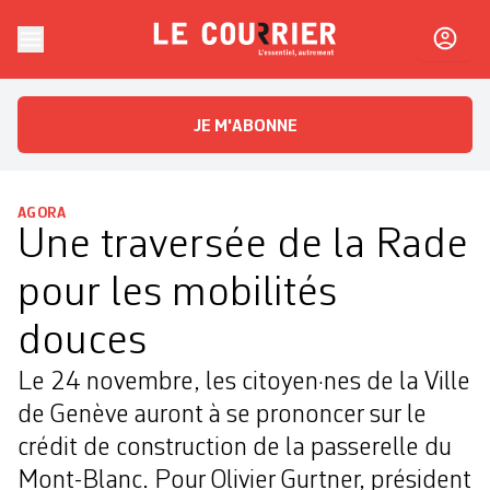
Skip to content
Le Courrier
L'essentiel, autrement
JE M'ABONNE
AGORA
Une traversée de la Rade
pour les mobilités
douces
Le 24 novembre, les citoyen·nes de la Ville
de Genève auront à se prononcer sur le
crédit de construction de la passerelle du
Mont-Blanc. Pour Olivier Gurtner, président