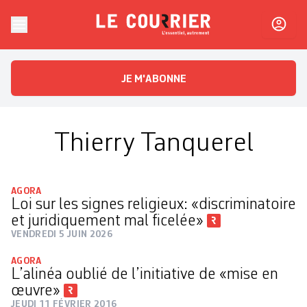
Skip to content
Le Courrier
L'essentiel, autrement
JE M'ABONNE
Thierry Tanquerel
AGORA
Loi sur les signes religieux: «discriminatoire
et juridiquement mal ficelée»
VENDREDI 5 JUIN 2026
AGORA
L’alinéa oublié de l’initiative de «mise en
œuvre»
JEUDI 11 FÉVRIER 2016