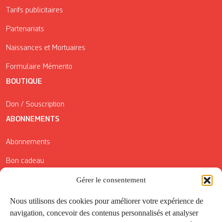
Tarifs publicitaires
Partenariats
Naissances et Mortuaires
Formulaire Mémento
BOUTIQUE
Don / Souscription
ABONNEMENTS
Abonnements
Bon cadeau
Conditions générales de vente
Gérer le consentement
Réductions de la Carte Côté Courrier
Nous utilisons des cookies pour améliorer votre expérience de
navigation, concevoir des contenus personnalisés et analyser
Application