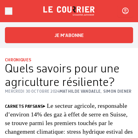
Skip to content
Le Courrier
L'essentiel, autrement
JE M'ABONNE
CHRONIQUES
Quels savoirs pour une
agriculture résiliente?
MERCREDI 30 OCTOBRE 2024
MATHILDE VANDAELE
,
SIMON DIENER
Le secteur agricole, responsable
CARNETS PAYSANS
d’environ 14% des gaz à effet de serre en Suisse,
se trouve parmi les premiers touchés par le
changement climatique: stress hydrique estival des