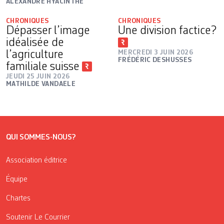
ALEXANDRE HYACINTHE
CHRONIQUES
CHRONIQUES
Dépasser l’image
Une division factice?
idéalisée de
l’agriculture
MERCREDI 3 JUIN 2026
FRÉDÉRIC DESHUSSES
familiale suisse
JEUDI 25 JUIN 2026
MATHILDE VANDAELE
QUI SOMMES-NOUS?
Association éditrice
Équipe
Chartes
Soutenir Le Courrier