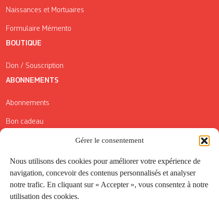
Naissances et Mortuaires
Formulaire Mémento
BOUTIQUE
Don / Souscription
ABONNEMENTS
Abonnements
Bon cadeau
Gérer le consentement
Conditions générales de vente
Réductions de la Carte Côté Courrier
Nous utilisons des cookies pour améliorer votre expérience de
navigation, concevoir des contenus personnalisés et analyser
Application
notre trafic. En cliquant sur « Accepter », vous consentez à notre
utilisation des cookies.