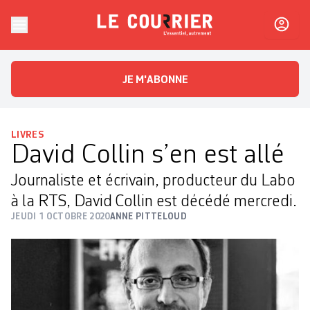
Skip to content
Le Courrier
L'essentiel, autrement
JE M'ABONNE
LIVRES
David Collin s’en est allé
Journaliste et écrivain, producteur du Labo
à la RTS, David Collin est décédé mercredi.
JEUDI 1 OCTOBRE 2020
ANNE PITTELOUD