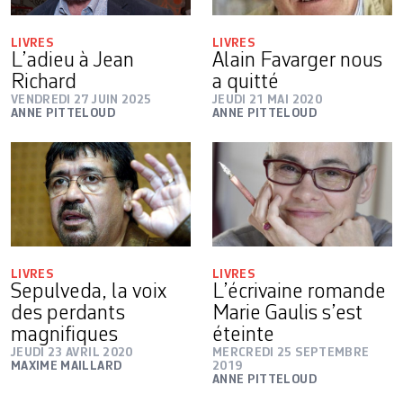
LIVRES
LIVRES
L’adieu à Jean
Alain Favarger nous
Richard
a quitté
VENDREDI 27 JUIN 2025
JEUDI 21 MAI 2020
ANNE PITTELOUD
ANNE PITTELOUD
LIVRES
LIVRES
Sepulveda, la voix
L’écrivaine romande
des perdants
Marie Gaulis s’est
magnifiques
éteinte
JEUDI 23 AVRIL 2020
MERCREDI 25 SEPTEMBRE
MAXIME MAILLARD
2019
ANNE PITTELOUD