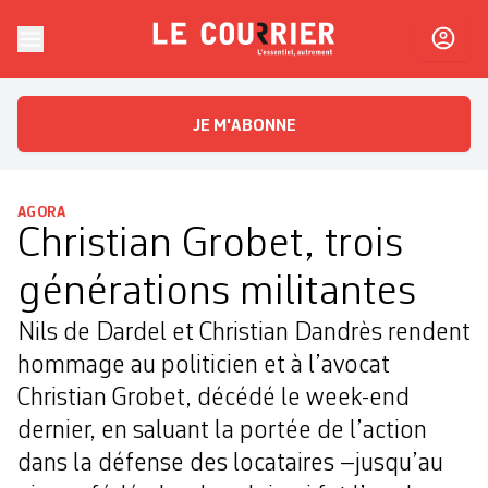
Skip to content
Le Courrier
L'essentiel, autrement
JE M'ABONNE
AGORA
Christian Grobet, trois
générations militantes
Nils de Dardel et Christian Dandrès rendent
hommage au politicien et à l’avocat
Christian Grobet, décédé le week-end
dernier, en saluant la portée de l’action
dans la défense des locataires –jusqu’au