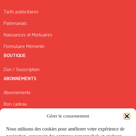
Tarifs publicitaires
Partenariats
Naissances et Mortuaires
Formulaire Mémento
BOUTIQUE
Don / Souscription
ABONNEMENTS
Abonnements
Bon cadeau
Conditions générales de vente
Gérer le consentement
Réductions de la Carte Côté Courrier
Nous utilisons des cookies pour améliorer votre expérience de