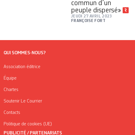
commun d’un
peuple dispersé»
JEUDI 27 AVRIL 2023
FRANÇOISE FORT
QUI SOMMES-NOUS?
Association éditrice
Équipe
Chartes
Soutenir Le Courrier
Contacts
Politique de cookies (UE)
PUBLICITÉ / PARTENARIATS