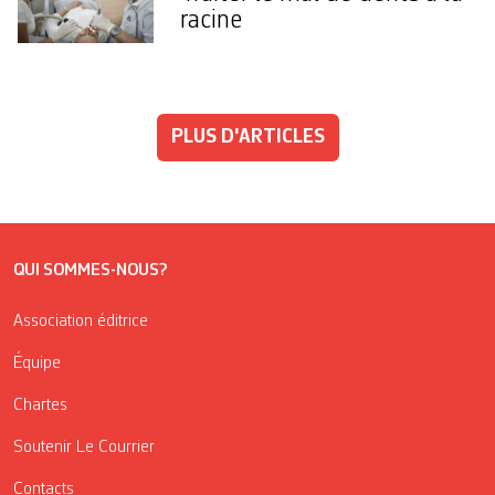
racine
PLUS D'ARTICLES
QUI SOMMES-NOUS?
Association éditrice
Équipe
Chartes
Soutenir Le Courrier
Contacts