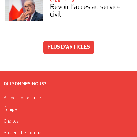
SERVICE CIVIL
Revoir l’accès au service
civil
PLUS D'ARTICLES
QUI SOMMES-NOUS?
Association éditrice
Équipe
Chartes
Soutenir Le Courrier