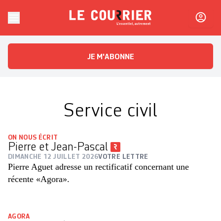
Skip to content
Le Courrier
L'essentiel, autrement
JE M'ABONNE
Service civil
ON NOUS ÉCRIT
Pierre et Jean-Pascal
DIMANCHE 12 JUILLET 2026
VOTRE LETTRE
Pierre Aguet adresse un rectificatif concernant une
récente «Agora».
AGORA