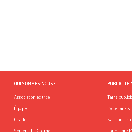
QUI SOMMES-NOUS?
PUBLICITÉ 
Association éditrice
Tarifs publici
Équipe
Partenariats
Chartes
Naissances e
Soutenir Le Courrier
Formulaire 