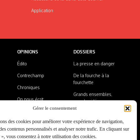
Application
OPINIONS
DOSSIERS
Édito
La presse en danger
Contrechamp
De la fourche à la
fourchette
Chroniques
Grands ensembles,
On nous écrit
grandes idées
Gérer le consentement
Nos invité·es
Lieux abandonnés
sons des cookies pour améliorer votre expérience de navigation,
A côté de la plaque
es contenus personnalisés et analyser notre trafic. En cliquant sur
», vous consentez à notre utilisation des cookies.