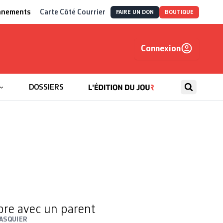
nnements
Carte Côté Courrier
FAIRE UN DON
BOUTIQUE
Connexion
, autrement
DOSSIERS
re avec un parent
PASQUIER