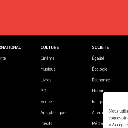
RNATIONAL
CULTURE
SOCIÉTÉ
rité
Cinéma
Égalité
Musique
Écologie
Livres
Économie
BD
Histoire
Scène
Religions
Nous utili
Arts plastiques
Alternatives
concevoir d
Inédits
Médias
« Accepter 