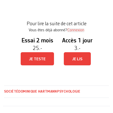
légers. «Dans la tête des complotistes» explore sur
un mode audiovisuel joyeusement déjanté les
différents biais cognitifs qui nous rendent
Pour lire la suite de cet article
vulnérables […]
Vous êtes déjà abonné?
Connexion
Essai 2 mois
Accès 1 jour
25.-
3.-
JE TESTE
JE LIS
SOCIÉTÉ
DOMINIQUE HARTMANN
PSYCHOLOGIE