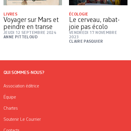
LIVRES
ÉCOLOGIE
Voyager sur Mars et
Le cerveau, rabat-
peindre en transe
joie pas écolo
JEUDI 12 SEPTEMBRE 2024
VENDREDI 17 NOVEMBRE
ANNE PITTELOUD
2023
CLAIRE PASQUIER
QUI SOMMES-NOUS?
Association éditrice
Équipe
Chartes
Soutenir Le Courrier
Contacts