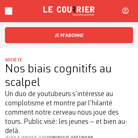
Skip to content
Le Courrier
L'essentiel, autrement
JE M'ABONNE
SOCIÉTÉ
Nos biais cognitifs au
scalpel
Un duo de youtubeurs s’intéresse au
complotisme et montre par l’hilarité
comment notre cerveau nous joue des
tours. Public visé: les jeunes – et bien au-
delà.
JEUDI 8 JANVIER 2026
DOMINIQUE HARTMANN